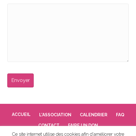
CAPTCHA
ACCUEIL
L’ASSOCIATION
CALENDRIER
FAQ
CONTACT
FAIRE UN DON
Ce site internet utilise des cookies afin d'améliorer votre
Mentions légales
|
Confidentialité des données personnelles
|
Cookies
| © 2018