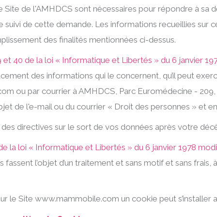
le Site de l'AMHDCS sont nécessaires pour répondre à sa d
uivi de cette demande. Les informations recueillies sur ce 
plissement des finalités mentionnées ci-dessus.
9 et 40 de la loi « Informatique et Libertés » du 6 janvier 1
effacement des informations qui le concernent, qu’il peut ex
 ou par courrier à AMHDCS, Parc Euromédecine - 209, a
de l'e-mail ou du courrier « Droit des personnes » et en joi
des directives sur le sort de vos données après votre décè
 de la loi « Informatique et Libertés » du 6 janvier 1978 modi
assent l’objet d’un traitement et sans motif et sans frais, 
es sur le Site www.mammobile.com un cookie peut s’installer