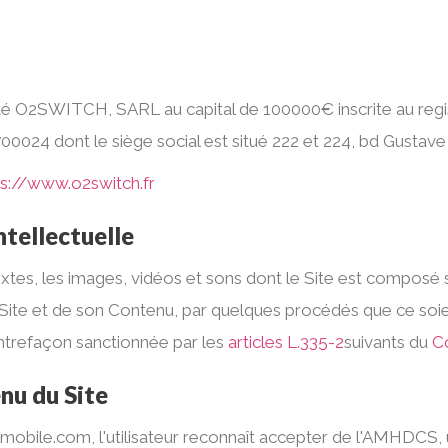
iété O2SWITCH, SARL au capital de 100000€ inscrite au reg
024 dont le siège social est situé 222 et 224, bd Gustave
ps://www.o2switch.fr
ntellectuelle
 textes, les images, vidéos et sons dont le Site est compos
 Site et de son Contenu, par quelques procédés que ce soien
ontrefaçon sanctionnée par les
articles L.335-2
suivants du
Co
enu du Site
obile.com, l'utilisateur reconnaît accepter de l'AMHDCS, 